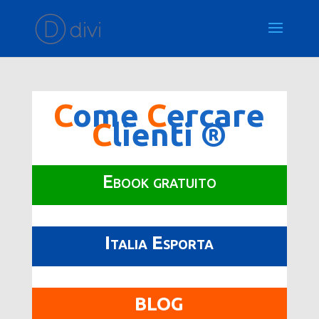
C
ome
C
ercare
C
lienti ®
Ebook gratuito
Italia Esporta
BLOG